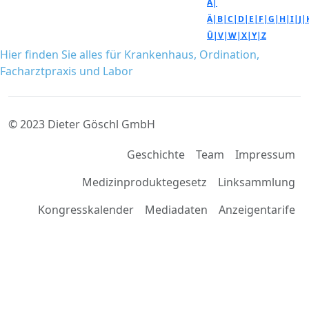
A|
Ä|
B|
C|
D|
E|
F|
G|
H|
I|
J|
Ü|
V|
W|
X|
Y|
Z
Hier finden Sie alles für Krankenhaus, Ordination,
Facharztpraxis und Labor
© 2023 Dieter Göschl GmbH
Geschichte
Team
Impressum
Medizinproduktegesetz
Linksammlung
Kongresskalender
Mediadaten
Anzeigentarife