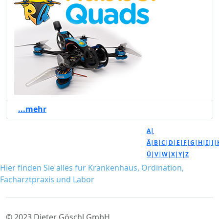
...mehr
A|
Ä|
B|
C|
D|
E|
F|
G|
H|
I|
J|
Ü|
V|
W|
X|
Y|
Z
Hier finden Sie alles für Krankenhaus, Ordination,
Facharztpraxis und Labor
© 2023 Dieter Göschl GmbH