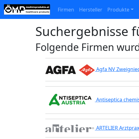
Firmen
Hersteller
Produkte
Suchergebnisse fü
Folgende Firmen wur
Agfa NV Zweignied
Antiseptica chem
ARTELIER Arztpra