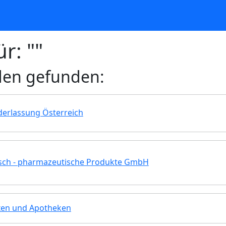
r: ""
den gefunden:
erlassung Österreich
isch - pharmazeutische Produkte GmbH
xen und Apotheken