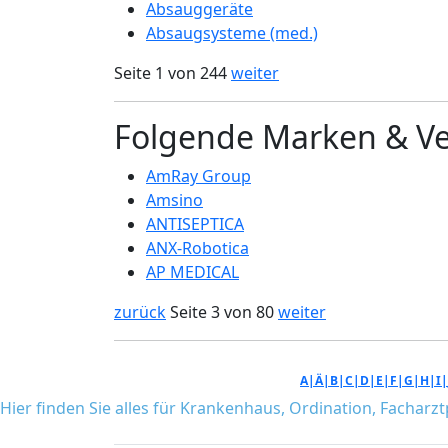
Absauggeräte
Absaugsysteme (med.)
Seite 1 von 244
weiter
Folgende Marken & V
AmRay Group
Amsino
ANTISEPTICA
ANX-Robotica
AP MEDICAL
zurück
Seite 3 von 80
weiter
A|
Ä|
B|
C|
D|
E|
F|
G|
H|
I|
Hier finden Sie alles für Krankenhaus, Ordination, Facharz