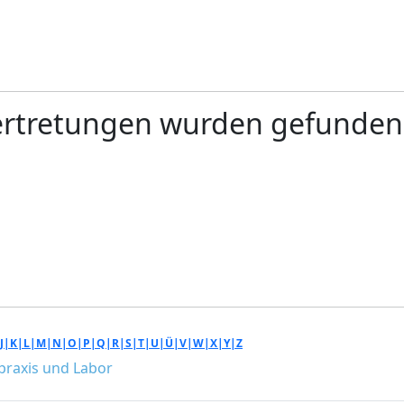
ertretungen wurden gefunden
J|
K|
L|
M|
N|
O|
P|
Q|
R|
S|
T|
U|
Ü|
V|
W|
X|
Y|
Z
tpraxis und Labor