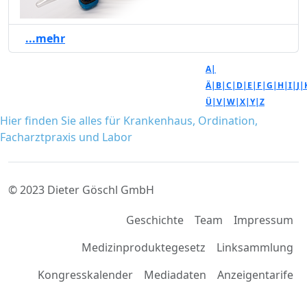
...mehr
A|
Ä|
B|
C|
D|
E|
F|
G|
H|
I|
J|
Ü|
V|
W|
X|
Y|
Z
Hier finden Sie alles für Krankenhaus, Ordination,
Facharztpraxis und Labor
© 2023 Dieter Göschl GmbH
Geschichte
Team
Impressum
Medizinproduktegesetz
Linksammlung
Kongresskalender
Mediadaten
Anzeigentarife