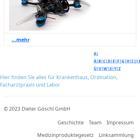
...mehr
A|
Ä|
B|
C|
D|
E|
F|
G|
H|
I|
J|
Ü|
V|
W|
X|
Y|
Z
Hier finden Sie alles für Krankenhaus, Ordination,
Facharztpraxis und Labor
© 2023 Dieter Göschl GmbH
Geschichte
Team
Impressum
Medizinproduktegesetz
Linksammlung