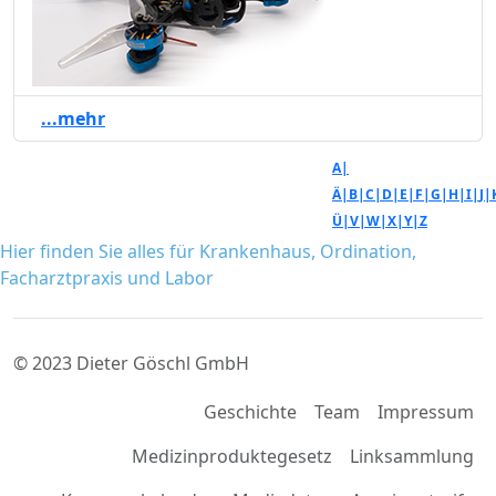
...mehr
A|
Ä|
B|
C|
D|
E|
F|
G|
H|
I|
J|
Ü|
V|
W|
X|
Y|
Z
Hier finden Sie alles für Krankenhaus, Ordination,
Facharztpraxis und Labor
© 2023 Dieter Göschl GmbH
Geschichte
Team
Impressum
Medizinproduktegesetz
Linksammlung