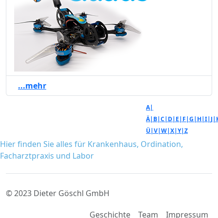
...mehr
A|
Ä|
B|
C|
D|
E|
F|
G|
H|
I|
J|
Ü|
V|
W|
X|
Y|
Z
Hier finden Sie alles für Krankenhaus, Ordination,
Facharztpraxis und Labor
© 2023 Dieter Göschl GmbH
Geschichte
Team
Impressum