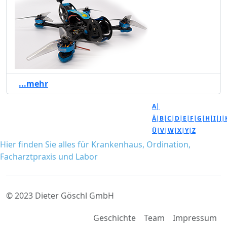
...mehr
A|
Ä|
B|
C|
D|
E|
F|
G|
H|
I|
J|
Ü|
V|
W|
X|
Y|
Z
Hier finden Sie alles für Krankenhaus, Ordination,
Facharztpraxis und Labor
© 2023 Dieter Göschl GmbH
Geschichte
Team
Impressum