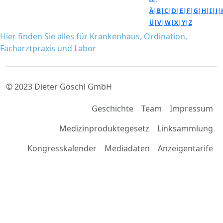
Ä|
B|
C|
D|
E|
F|
G|
H|
I|
J|
Ü|
V|
W|
X|
Y|
Z
Hier finden Sie alles für Krankenhaus, Ordination,
Facharztpraxis und Labor
© 2023 Dieter Göschl GmbH
Geschichte
Team
Impressum
Medizinproduktegesetz
Linksammlung
Kongresskalender
Mediadaten
Anzeigentarife