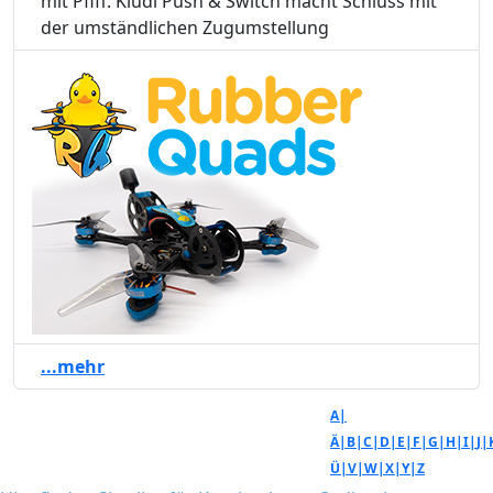
mit Pfiff: Kludi Push & Switch macht Schluss mit
der umständlichen Zugumstellung
...mehr
A|
Ä|
B|
C|
D|
E|
F|
G|
H|
I|
J|
Ü|
V|
W|
X|
Y|
Z