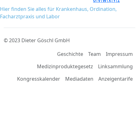
Ü|
V|
W|
X|
Y|
Z
Hier finden Sie alles für Krankenhaus, Ordination,
Facharztpraxis und Labor
© 2023 Dieter Göschl GmbH
Geschichte
Team
Impressum
Medizinproduktegesetz
Linksammlung
Kongresskalender
Mediadaten
Anzeigentarife