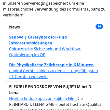
in unseren Server-logs gespeichert um eine
missbräuchliche Verwendung des Formulars (Spam) zu
verhindern.
News
14
Sanova | Caresyntax IoT- und
Integrationslösungen
Chirurgische Sicherheit und Workflow-
Optimierung im OP
Die Physikalische Zelltherapie in 6 Minuten
papimi Geräte zählen zu den leistungsfähigsten
IIT-Geräten weltweit.
FLEXIBLE ENDOSKOPE VON FUJIFILM bei Di
Lena
Flexible Endoskope von Fujifilm Film
Die
REINHARD DI LENA GMBH bietet höchste Qualität