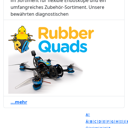
im Sortiment für flexible Endoskope und ein
umfangreiches Zubehör-Sortiment. Unsere
bewährten diagnostischen
...mehr
A|
Ä|
B|
C|
D|
E|
F|
G|
H|
I|
J|