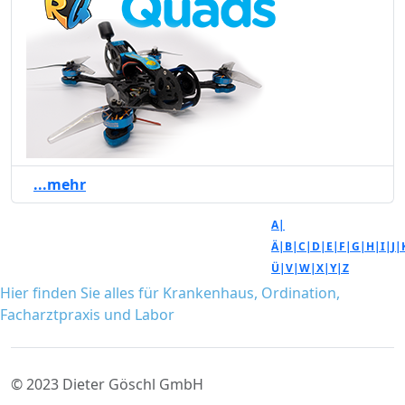
...mehr
A|
Ä|
B|
C|
D|
E|
F|
G|
H|
I|
J|
Ü|
V|
W|
X|
Y|
Z
Hier finden Sie alles für Krankenhaus, Ordination,
Facharztpraxis und Labor
© 2023 Dieter Göschl GmbH