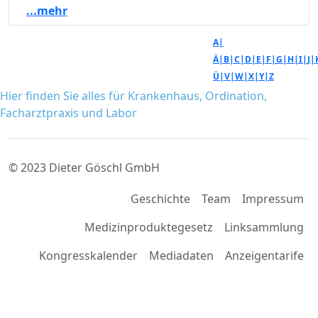
...mehr
A|
Ä|
B|
C|
D|
E|
F|
G|
H|
I|
J|
Ü|
V|
W|
X|
Y|
Z
Hier finden Sie alles für Krankenhaus, Ordination,
Facharztpraxis und Labor
© 2023 Dieter Göschl GmbH
Geschichte
Team
Impressum
Medizinproduktegesetz
Linksammlung
Kongresskalender
Mediadaten
Anzeigentarife