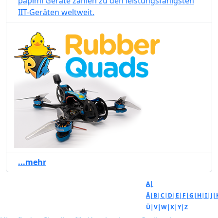
papimi Geräte zählen zu den leistungsfähigsten
IIT-Geräten weltweit.
...mehr
A|
Ä|
B|
C|
D|
E|
F|
G|
H|
I|
J|
Ü|
V|
W|
X|
Y|
Z