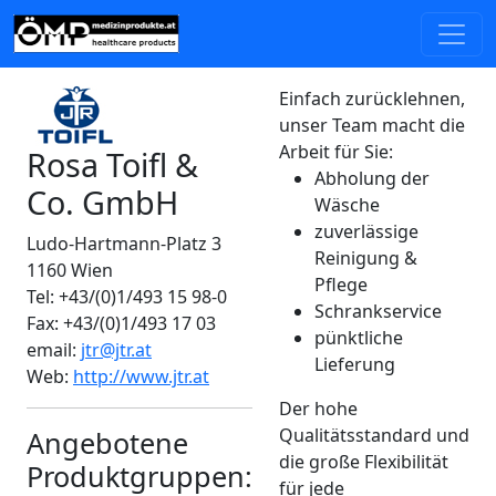
Einfach zurücklehnen,
unser Team macht die
Arbeit für Sie:
Rosa Toifl &
Abholung der
Co. GmbH
Wäsche
zuverlässige
Ludo-Hartmann-Platz 3
Reinigung &
1160 Wien
Pflege
Tel: +43/(0)1/493 15 98-0
Schrankservice
Fax: +43/(0)1/493 17 03
pünktliche
email:
jtr@jtr.at
Lieferung
Web:
http://www.jtr.at
Der hohe
Qualitätsstandard und
Angebotene
die große Flexibilität
Produktgruppen:
für jede