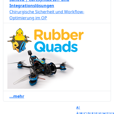
Integrationslösungen
Chirurgische Sicherheit und Workflow-
Optimierung im OP
...mehr
A|
Ä|
B|
C|
D|
E|
F|
G|
H|
I|
J|