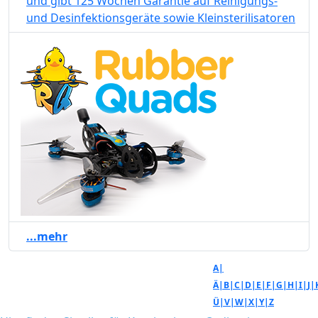
und gibt 125 Wochen Garantie auf Reinigungs-
und Desinfektionsgeräte sowie Kleinsterilisatoren
...mehr
A|
Ä|
B|
C|
D|
E|
F|
G|
H|
I|
J|
Ü|
V|
W|
X|
Y|
Z