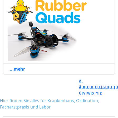
...mehr
A|
Ä|
B|
C|
D|
E|
F|
G|
H|
I|
J|
Ü|
V|
W|
X|
Y|
Z
Hier finden Sie alles für Krankenhaus, Ordination,
Facharztpraxis und Labor