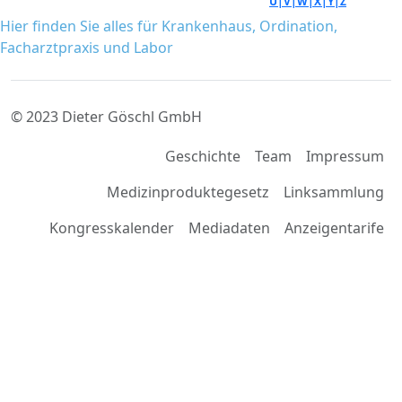
Ü|
V|
W|
X|
Y|
Z
Hier finden Sie alles für Krankenhaus, Ordination,
Facharztpraxis und Labor
© 2023 Dieter Göschl GmbH
Geschichte
Team
Impressum
Medizinproduktegesetz
Linksammlung
Kongresskalender
Mediadaten
Anzeigentarife