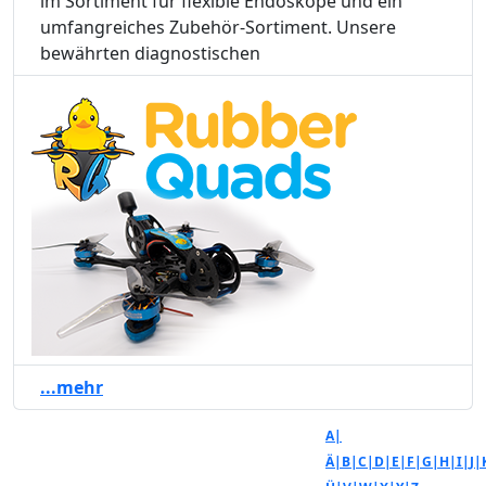
im Sortiment für flexible Endoskope und ein
umfangreiches Zubehör-Sortiment. Unsere
bewährten diagnostischen
...mehr
A|
Ä|
B|
C|
D|
E|
F|
G|
H|
I|
J|