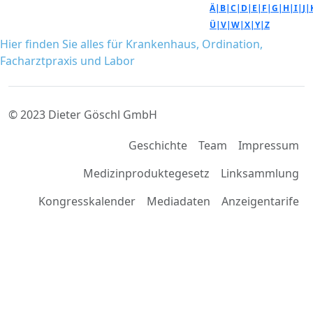
Ä|
B|
C|
D|
E|
F|
G|
H|
I|
J|
Ü|
V|
W|
X|
Y|
Z
Hier finden Sie alles für Krankenhaus, Ordination,
Facharztpraxis und Labor
© 2023 Dieter Göschl GmbH
Geschichte
Team
Impressum
Medizinproduktegesetz
Linksammlung
Kongresskalender
Mediadaten
Anzeigentarife