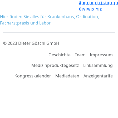
Ä|
B|
C|
D|
E|
F|
G|
H|
I|
J|
Ü|
V|
W|
X|
Y|
Z
Hier finden Sie alles für Krankenhaus, Ordination,
Facharztpraxis und Labor
© 2023 Dieter Göschl GmbH
Geschichte
Team
Impressum
Medizinproduktegesetz
Linksammlung
Kongresskalender
Mediadaten
Anzeigentarife