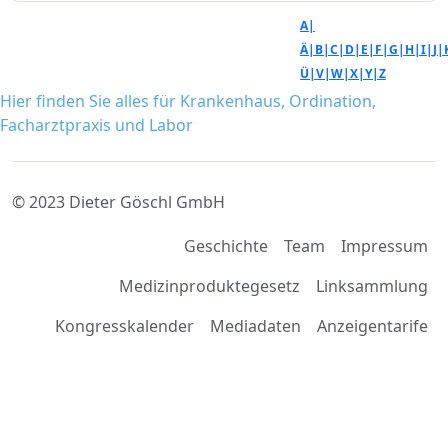
A|
Ä|
B|
C|
D|
E|
F|
G|
H|
I|
J|
Ü|
V|
W|
X|
Y|
Z
Hier finden Sie alles für Krankenhaus, Ordination,
Facharztpraxis und Labor
© 2023 Dieter Göschl GmbH
Geschichte
Team
Impressum
Medizinproduktegesetz
Linksammlung
Kongresskalender
Mediadaten
Anzeigentarife