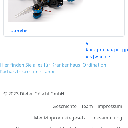
...mehr
A|
Ä|
B|
C|
D|
E|
F|
G|
H|
I|
J|
Ü|
V|
W|
X|
Y|
Z
Hier finden Sie alles für Krankenhaus, Ordination,
Facharztpraxis und Labor
© 2023 Dieter Göschl GmbH
Geschichte
Team
Impressum
Medizinproduktegesetz
Linksammlung