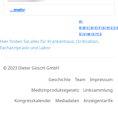
...mehr
A|
Ä|
B|
C|
D|
E|
F|
G|
H|
I|
J|
Ü|
V|
W|
X|
Y|
Z
Hier finden Sie alles für Krankenhaus, Ordination,
Facharztpraxis und Labor
© 2023 Dieter Göschl GmbH
Geschichte
Team
Impressum
Medizinproduktegesetz
Linksammlung
Kongresskalender
Mediadaten
Anzeigentarife