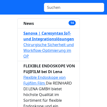
News
14
Sanova | Caresyntax IoT-
und Integrationslösungen
Chirurgische Sicherheit und
Workflow-Optimierung im
OP
FLEXIBLE ENDOSKOPE VON
FUJIFILM bei Di Lena
Flexible Endoskope von
Fujifilm Film
Die REINHARD
DI LENA GMBH bietet
höchste Qualität im
Sortiment für flexible
Endoskope und ein