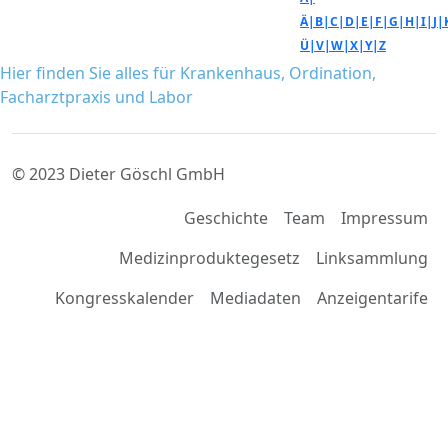
Ä|
B|
C|
D|
E|
F|
G|
H|
I|
J|
Ü|
V|
W|
X|
Y|
Z
Hier finden Sie alles für Krankenhaus, Ordination,
Facharztpraxis und Labor
© 2023 Dieter Göschl GmbH
Geschichte
Team
Impressum
Medizinproduktegesetz
Linksammlung
Kongresskalender
Mediadaten
Anzeigentarife