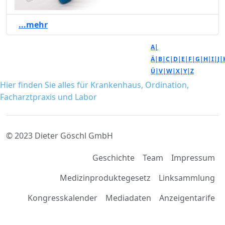
...mehr
A|
Ä|
B|
C|
D|
E|
F|
G|
H|
I|
J|
Ü|
V|
W|
X|
Y|
Z
Hier finden Sie alles für Krankenhaus, Ordination,
Facharztpraxis und Labor
© 2023 Dieter Göschl GmbH
Geschichte
Team
Impressum
Medizinproduktegesetz
Linksammlung
Kongresskalender
Mediadaten
Anzeigentarife