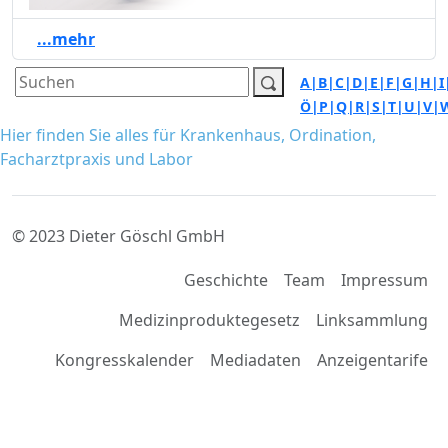
...mehr
A|
B|
C|
D|
E|
F|
G|
H|
I
Ö|
P|
Q|
R|
S|
T|
U|
V|
Hier finden Sie alles für Krankenhaus, Ordination,
Facharztpraxis und Labor
© 2023 Dieter Göschl GmbH
Geschichte
Team
Impressum
Medizinproduktegesetz
Linksammlung
Kongresskalender
Mediadaten
Anzeigentarife