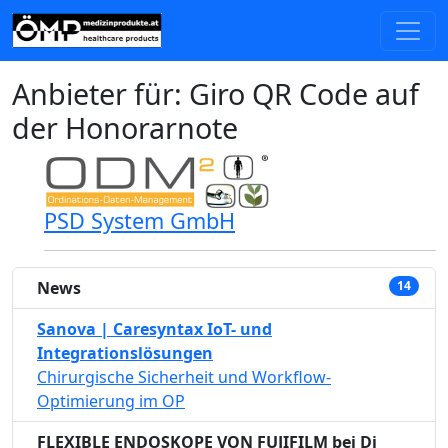
Anbieter für: Giro QR Code auf
der Honorarnote
PSD System GmbH
News
14
Sanova | Caresyntax IoT- und
Integrationslösungen
Chirurgische Sicherheit und Workflow-
Optimierung im OP
FLEXIBLE ENDOSKOPE VON FUJIFILM bei Di