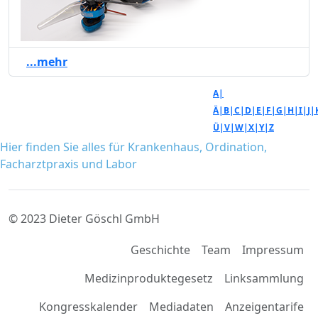
...mehr
A|
Ä|
B|
C|
D|
E|
F|
G|
H|
I|
J|
Ü|
V|
W|
X|
Y|
Z
Hier finden Sie alles für Krankenhaus, Ordination,
Facharztpraxis und Labor
© 2023 Dieter Göschl GmbH
Geschichte
Team
Impressum
Medizinproduktegesetz
Linksammlung
Kongresskalender
Mediadaten
Anzeigentarife