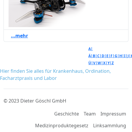
...mehr
A|
Ä|
B|
C|
D|
E|
F|
G|
H|
I|
J|
Ü|
V|
W|
X|
Y|
Z
Hier finden Sie alles für Krankenhaus, Ordination,
Facharztpraxis und Labor
© 2023 Dieter Göschl GmbH
Geschichte
Team
Impressum
Medizinproduktegesetz
Linksammlung