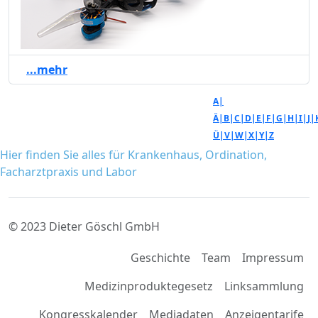
...mehr
A|
Ä|
B|
C|
D|
E|
F|
G|
H|
I|
J|
Ü|
V|
W|
X|
Y|
Z
Hier finden Sie alles für Krankenhaus, Ordination,
Facharztpraxis und Labor
© 2023 Dieter Göschl GmbH
Geschichte
Team
Impressum
Medizinproduktegesetz
Linksammlung
Kongresskalender
Mediadaten
Anzeigentarife