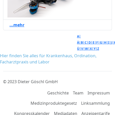
...mehr
A|
Ä|
B|
C|
D|
E|
F|
G|
H|
I|
J|
Ü|
V|
W|
X|
Y|
Z
Hier finden Sie alles für Krankenhaus, Ordination,
Facharztpraxis und Labor
© 2023 Dieter Göschl GmbH
Geschichte
Team
Impressum
Medizinproduktegesetz
Linksammlung
Kongresskalender
Mediadaten
Anzeigentarife