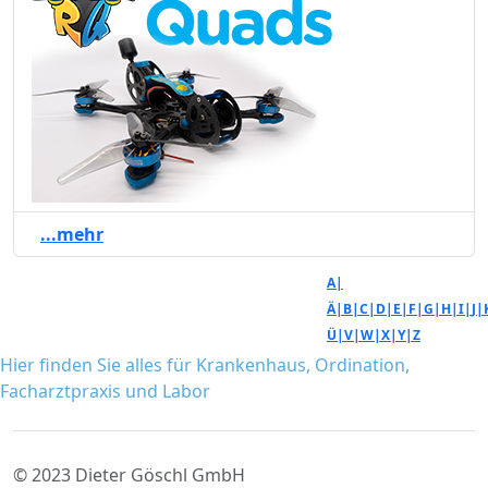
...mehr
A|
Ä|
B|
C|
D|
E|
F|
G|
H|
I|
J|
Ü|
V|
W|
X|
Y|
Z
Hier finden Sie alles für Krankenhaus, Ordination,
Facharztpraxis und Labor
© 2023 Dieter Göschl GmbH